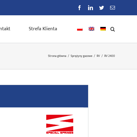
Facebook
LinkedIn
Twitter
E-
mail
ntakt
Strefa Klienta
Strona główna
/
Sprężyny gazowe
/
RV
/
RV 2400