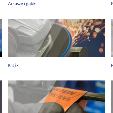
Arkusze i gąbki
F
saint gobain
Krążki
saint gobain