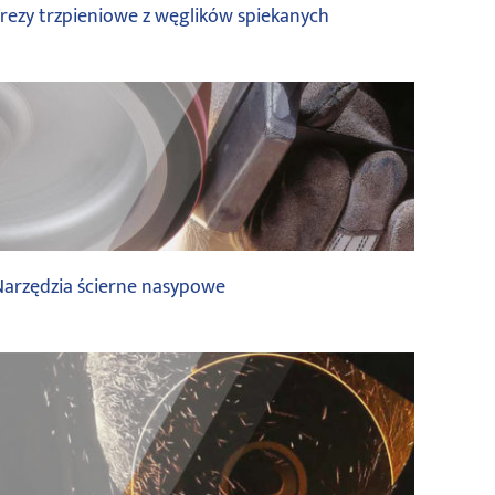
rezy trzpieniowe z węglików spiekanych
saint gobain
Narzędzia ścierne nasypowe
saint gobain