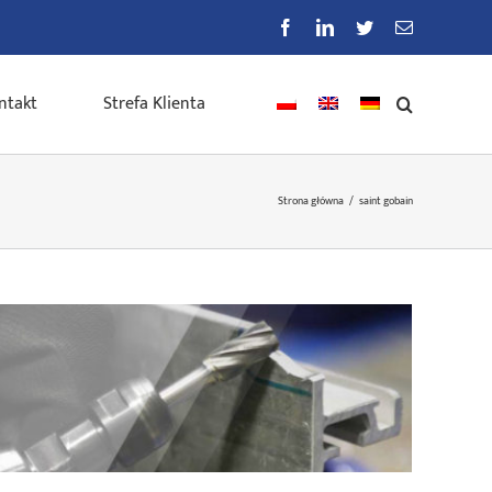
Facebook
LinkedIn
Twitter
E-
mail
ntakt
Strefa Klienta
Strona główna
/
saint gobain
saint gobain