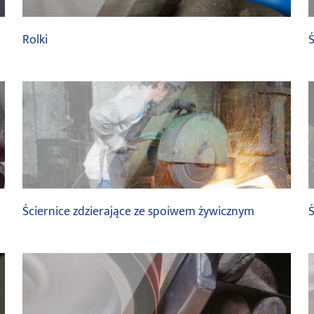
Rolki
Ś
saint gobain
Ściernice zdzierające ze spoiwem żywicznym
Ś