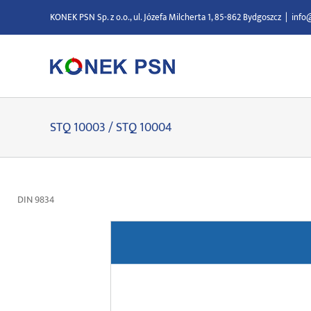
Przejdź
KONEK PSN Sp. z o.o., ul. Józefa Milcherta 1, 85-862 Bydgoszcz
|
info
do
zawartości
STQ 10003 / STQ 10004
DIN 9834