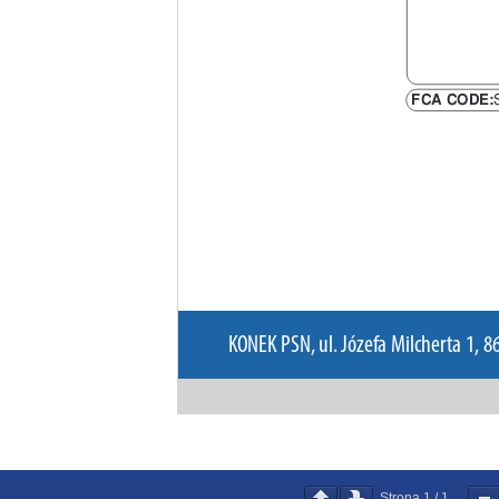
Strona
1
/
1