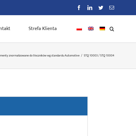
Facebook
LinkedIn
Twitter
E-
mail
ntakt
Strefa Klienta
ementy znormalizowane do tłoczników wg standardu Automotive
/
STQ 10003 / STQ 10004