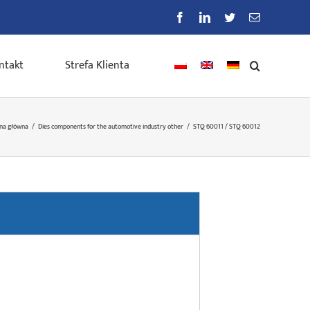
Facebook
LinkedIn
Twitter
E-
mail
ntakt
Strefa Klienta
na główna
/
Dies components for the automotive industry other
/
STQ 60011 / STQ 60012