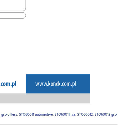
gsb oilless
,
STQ60011 automotive
,
STQ60011 fca
,
STQ60012
,
STQ60012 gsb