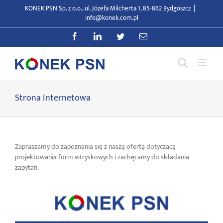
Przejdź
KONEK PSN Sp. z o.o., ul. Józefa Milcherta 1, 85-862 Bydgoszcz
|
do
info@konek.com.pl
zawartości
Facebook
LinkedIn
Twitter
E-
mail
Strona Internetowa
Zapraszamy do zapoznania się z naszą ofertą dotyczącą
projektowania form wtryskowych i zachęcamy do składania
zapytań.