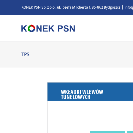
Przejdź
KONEK PSN Sp. z o.o., ul. Józefa Milcherta 1, 85-862 Bydgoszcz
|
info
do
zawartości
TPS