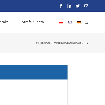
Facebook
LinkedIn
Twitter
E-
mail
ntakt
Strefa Klienta
Strona główna
/
Wkładki wlewów tunelowych
/
TPS