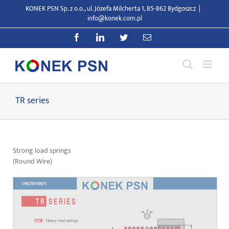
Przejdź
KONEK PSN Sp. z o.o., ul. Józefa Milcherta 1, 85-862 Bydgoszcz
|
do
info@konek.com.pl
zawartości
Facebook
LinkedIn
Twitter
E-
mail
TR series
Strong load springs
(Round Wire)