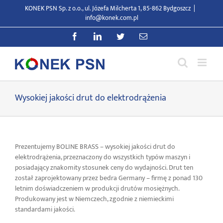
Przejdź
KONEK PSN Sp. z o.o., ul. Józefa Milcherta 1, 85-862 Bydgoszcz
|
do
info@konek.com.pl
zawartości
Facebook
LinkedIn
Twitter
E-
mail
Wysokiej jakości drut do elektrodrążenia
Prezentujemy BOLINE BRASS – wysokiej jakości drut do
elektrodrążenia, przeznaczony do wszystkich typów maszyn i
posiadający znakomity stosunek ceny do wydajności. Drut ten
został zaprojektowany przez bedra Germany – firmę z ponad 130
letnim doświadczeniem w produkcji drutów mosiężnych.
Produkowany jest w Niemczech, zgodnie z niemieckimi
standardami jakości.