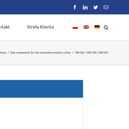
Facebook
LinkedIn
Twitter
E-
mail
ntakt
Strefa Klienta
łówna
/
Dies components for the automotive industry other
/
39D 592 / 39D 599 / 39D 630