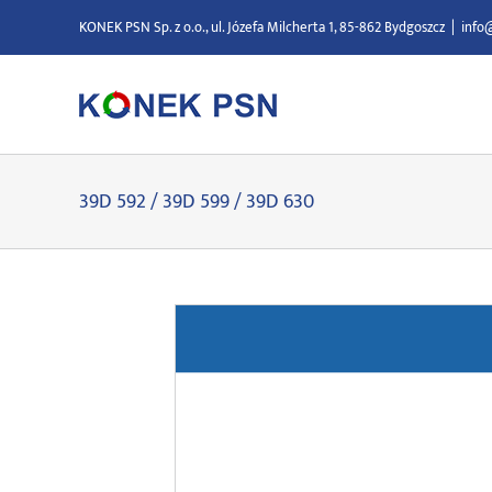
Przejdź
KONEK PSN Sp. z o.o., ul. Józefa Milcherta 1, 85-862 Bydgoszcz
|
info
do
zawartości
39D 592 / 39D 599 / 39D 630