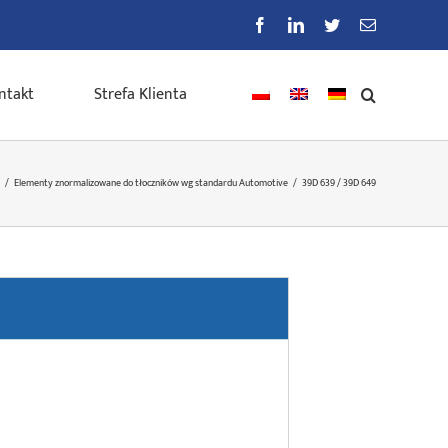
Facebook
LinkedIn
Twitter
E-
mail
ntakt
Strefa Klienta
/
Elementy znormalizowane do tłoczników wg standardu Automotive
/
39D 639 / 39D 649