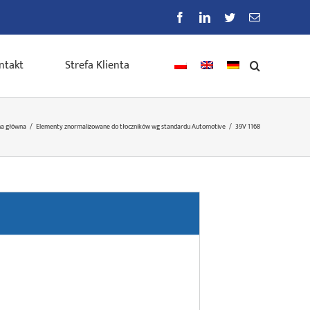
Facebook
LinkedIn
Twitter
E-
mail
ntakt
Strefa Klienta
na główna
/
Elementy znormalizowane do tłoczników wg standardu Automotive
/
39V 1168