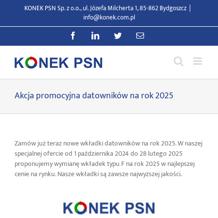
Przejdź
KONEK PSN Sp. z o.o., ul. Józefa Milcherta 1, 85-862 Bydgoszcz
|
do
info@konek.com.pl
zawartości
Facebook
LinkedIn
Twitter
E-
mail
Akcja promocyjna datowników na rok 2025
Zamów już teraz nowe wkładki datowników na rok 2025. W naszej
specjalnej ofercie od 1 października 2024 do 28 lutego 2025
proponujemy wymianę wkładek typu F na rok 2025 w najlepszej
cenie na rynku. Nasze wkładki są zawsze najwyższej jakości.