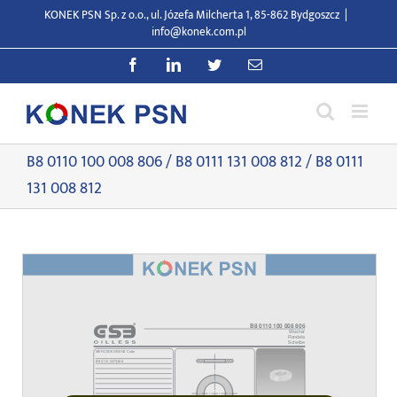
Przejdź
KONEK PSN Sp. z o.o., ul. Józefa Milcherta 1, 85-862 Bydgoszcz
|
do
info@konek.com.pl
zawartości
Facebook
LinkedIn
Twitter
E-
mail
B8 0110 100 008 806 / B8 0111 131 008 812 / B8 0111
131 008 812