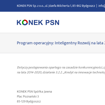
Przejdź
KONEK PSN Sp. z o.o., ul. Józefa Milcherta 1, 85-862 Bydgoszcz
|
info
do
zawartości
Program operacyjny: Inteligentny Rozwój na lata
Dotyczy postępowania opartego na zasadzie konkurencyjności
na lata 2014-2020, działanie 3.2.2. „Kredyt na innowacje technol
KONEK PSN Spółka Jawna
Plac Poznański 3
85-129 Bydgoszcz