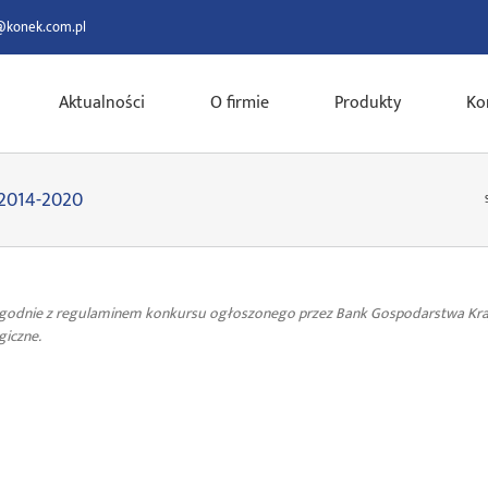
@konek.com.pl
Aktualności
O firmie
Produkty
Ko
 2014-2020
, zgodnie z regulaminem konkursu ogłoszonego przez Bank Gospodarstwa K
ogiczne.