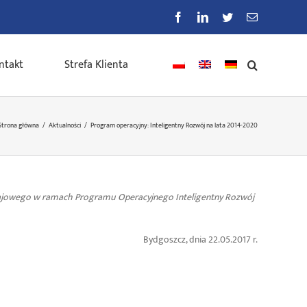
Facebook
LinkedIn
Twitter
E-
mail
ntakt
Strefa Klienta
Strona główna
/
Aktualności
/
Program operacyjny: Inteligentny Rozwój na lata 2014-2020
rajowego w ramach Programu Operacyjnego Inteligentny Rozwój
Bydgoszcz, dnia 22.05.2017 r.