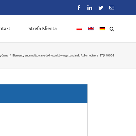
Facebook
LinkedIn
Twitter
E-
mail
ntakt
Strefa Klienta
główna
/
Elementy znormalizowane do tłoczników wg standardu Automotive
/
STQ 40005