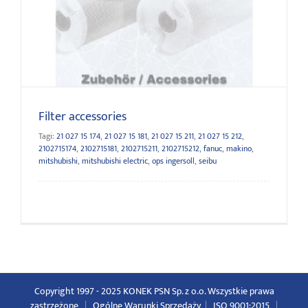
Filter accessories
Filter accessories
Tagi:
21 027 15 174
,
21 027 15 181
,
21 027 15 211
,
21 027 15 212
,
2102715174
,
2102715181
,
2102715211
,
2102715212
,
fanuc
,
makino
,
mitshubishi
,
mitshubishi electric
,
ops ingersoll
,
seibu
Copyright 1997 - 2025 KONEK PSN Sp. z o.o. Wszystkie prawa
zastrzeżone
|
Ogólne Warunki Sprzedaży
|
ISO 9001:2015
|