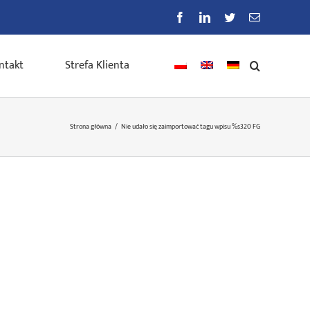
Facebook
LinkedIn
Twitter
E-
mail
ntakt
Strefa Klienta
Strona główna
/
Nie udało się zaimportować tagu wpisu %s
320 FG