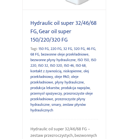
Hydraulic oil super 32/46/68
FG, Gear oil super
150/220/320 FG
Tagi:
150 FG
,
220 FG
,
32 FG
,
320 FG
,
46 FG
,
68 FG
,
bezwonne oleje przekładniowe
,
bezwonne płyny hydrauliczne
,
ISO 150
,
ISO
220
,
ISO 32
,
ISO 320
,
ISO 46
,
ISO 68
,
kontakt z żywnością
,
niskopienne
,
olej
przekładniowy
,
oleje PAO
,
oleje
przekładniowe
,
płyny hydrauliczne
,
produkcja lekarstw
,
produkcja napojów
,
przemysł spożywczy
,
przezroczyste oleje
przekładniowe
,
przezroczyste płyny
hydrauliczne
,
smary
,
zestaw płynów
hydraulicznych
Hydraulic oil super 32/46/68 FG –
zestaw przezroczystych, bezwonnych