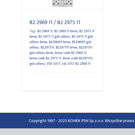
B2 2969 11 / B2 2975 11
Tagi:
B2 2969 11
,
B2 2969 11 bmw
,
B2 2975 11
bmw
,
B2 2975 11 gsb oilless
,
B2 2975 11 gsb
oilless bmw
,
B2296911 bmw
,
B2296911 gsb
oilless
,
B2297511
,
B2297511 bmw
,
B2297511
gsb oilless bmw
,
bmw code B2 2969 11
,
bmw code B2 2975 11
,
bmw code B2297511
,
gsb oilless
,
VDI 3357
,
vdi 3357 B2 2969 11
Copyright 1997 - 2025 KONEK PSN Sp. z o.o. Wszystkie praw