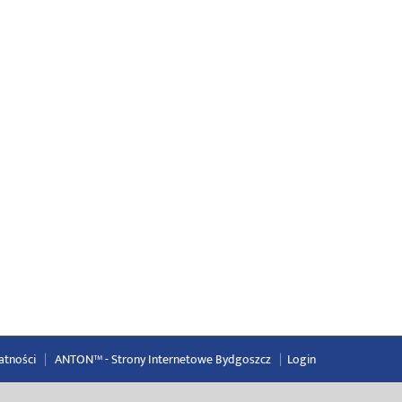
atności
|
ANTON™ -
Strony Internetowe Bydgoszcz
|
Login