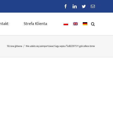
Facebook
LinkedIn
Twitter
E-
mail
ntakt
Strefa Klienta
Strona główna
/
Nie udało się zaimportować tagu wpisu %s
B2297511 gsb oilless bmw