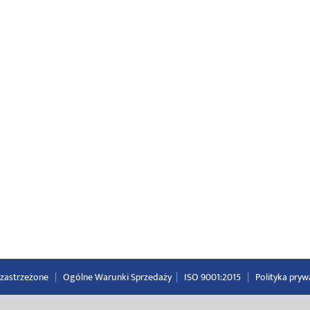
a zastrzeżone
|
Ogólne Warunki Sprzedaży
|
ISO 9001:2015
|
Polityka pryw