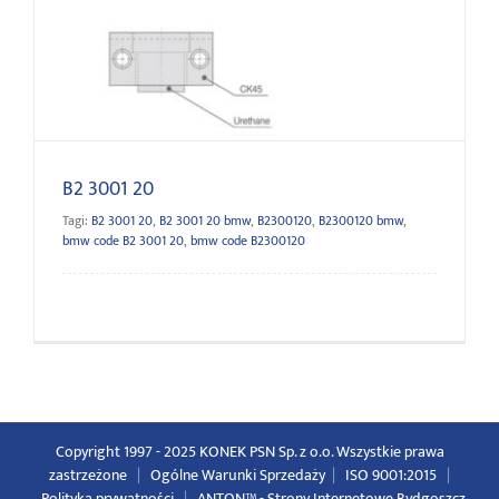
B2 3001 20
B2 3001 20
Tagi:
B2 3001 20
,
B2 3001 20 bmw
,
B2300120
,
B2300120 bmw
,
bmw code B2 3001 20
,
bmw code B2300120
Copyright 1997 - 2025 KONEK PSN Sp. z o.o. Wszystkie prawa
zastrzeżone
|
Ogólne Warunki Sprzedaży
|
ISO 9001:2015
|
Polityka prywatności
|
ANTON™ -
Strony Internetowe Bydgoszcz