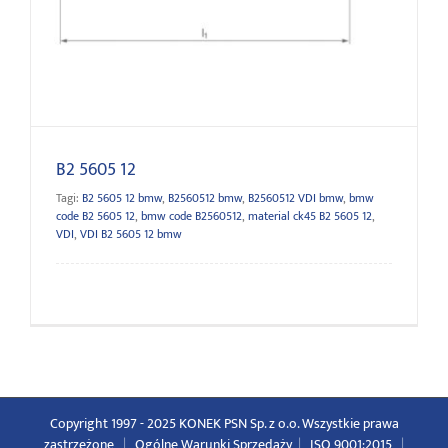
B2 5605 12
B2 5605 12
Tagi:
B2 5605 12 bmw
,
B2560512 bmw
,
B2560512 VDI bmw
,
bmw
code B2 5605 12
,
bmw code B2560512
,
material ck45 B2 5605 12
,
VDI
,
VDI B2 5605 12 bmw
Copyright 1997 - 2025 KONEK PSN Sp. z o.o. Wszystkie prawa
zastrzeżone
|
Ogólne Warunki Sprzedaży
|
ISO 9001:2015
|