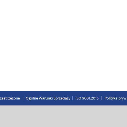
a zastrzeżone
|
Ogólne Warunki Sprzedaży
|
ISO 9001:2015
|
Polityka pryw