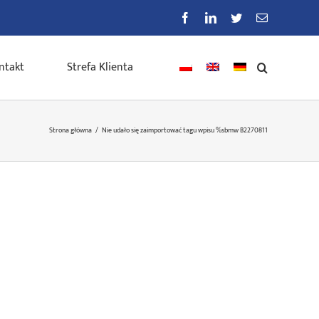
Facebook
LinkedIn
Twitter
E-
mail
ntakt
Strefa Klienta
Strona główna
/
Nie udało się zaimportować tagu wpisu %s
bmw B2270811