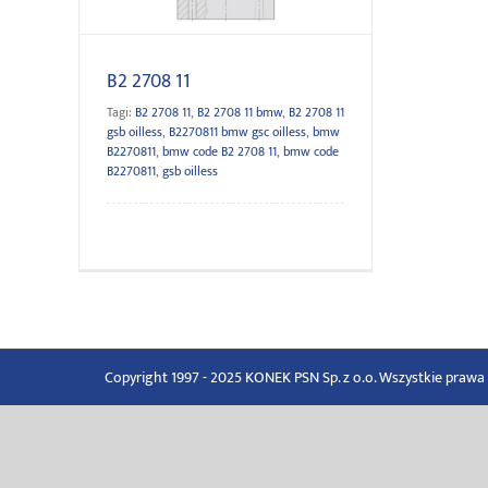
B2 2708 11
Tagi:
B2 2708 11
,
B2 2708 11 bmw
,
B2 2708 11
gsb oilless
,
B2270811 bmw gsc oilless
,
bmw
B2270811
,
bmw code B2 2708 11
,
bmw code
B2270811
,
gsb oilless
Copyright 1997 - 2025 KONEK PSN Sp. z o.o. Wszystkie praw