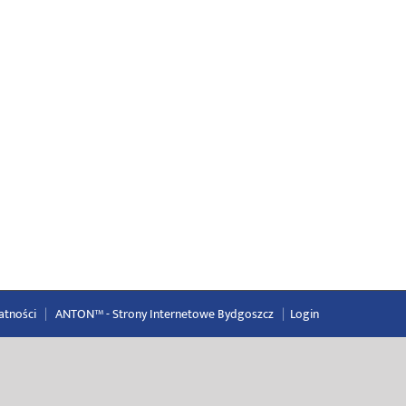
atności
|
ANTON™ -
Strony Internetowe Bydgoszcz
|
Login