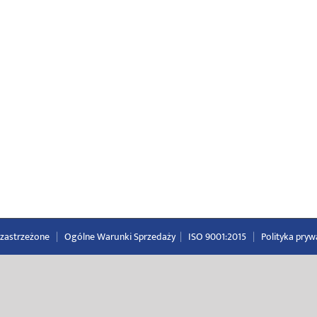
a zastrzeżone
|
Ogólne Warunki Sprzedaży
|
ISO 9001:2015
|
Polityka pryw