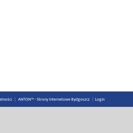
atności
|
ANTON™ -
Strony Internetowe Bydgoszcz
|
Login