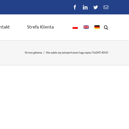
Facebook
LinkedIn
Twitter
E-
mail
ntakt
Strefa Klienta
Strona główna
/
Nie udało się zaimportować tagu wpisu %s
DATI 8000