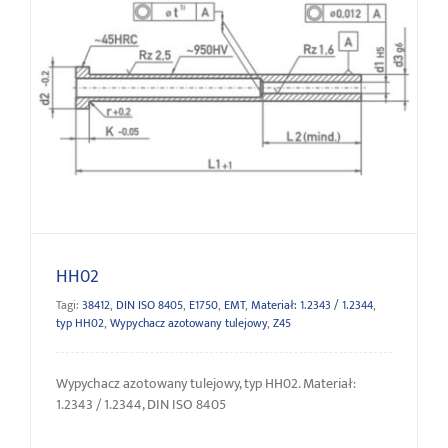
HH02
HH02
Tagi:
38412
,
DIN ISO 8405
,
E1750
,
EMT
,
Materiał: 1.2343 / 1.2344
,
typ HH02
,
Wypychacz azotowany tulejowy
,
Z45
Wypychacz azotowany tulejowy, typ HH02. Materiał:
1.2343 / 1.2344, DIN ISO 8405