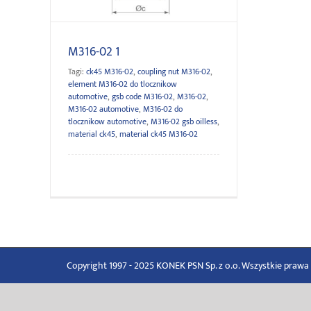
M316-02 1
Tagi:
ck45 M316-02
,
coupling nut M316-02
,
element M316-02 do tlocznikow
automotive
,
gsb code M316-02
,
M316-02
,
M316-02 automotive
,
M316-02 do
tlocznikow automotive
,
M316-02 gsb oilless
,
material ck45
,
material ck45 M316-02
Copyright 1997 - 2025 KONEK PSN Sp. z o.o. Wszystkie praw