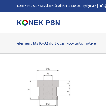
Przejdź
KONEK PSN Sp. z o.o., ul. Józefa Milcherta 1, 85-862 Bydgoszcz
|
info
do
zawartości
element M316-02 do tlocznikow automotive
M316-02 1