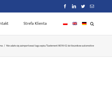
Facebook
LinkedIn
Twitter
E-
mail
ntakt
Strefa Klienta
wna
/
Nie udało się zaimportować tagu wpisu %s
element M316-02 do tlocznikow automotive