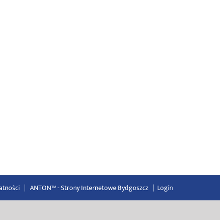
atności
|
ANTON™ -
Strony Internetowe Bydgoszcz
|
Login