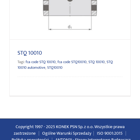
STQ 10010
STQ 10010
Tagi:
fca code STQ 10010
,
fca code STQ10010
,
STQ 10010
,
STQ
10010 automotive
,
STQ10010
Copyright 1997 - 2025 KONEK PSN Sp. z o.o. Wszystkie prawa
zastrzeżone
|
Ogólne Warunki Sprzedaży
|
ISO 9001:2015
|
Polityka prywatności
|
ANTON™ -
Strony Internetowe Bydgoszcz