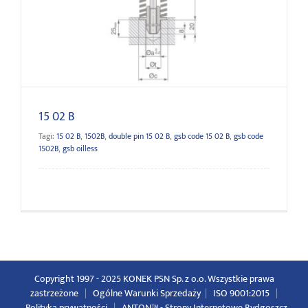
15 02 B
15 02 B
Tagi:
15 02 B
,
1502B
,
double pin 15 02 B
,
gsb code 15 02 B
,
gsb code
1502B
,
gsb oilless
Copyright 1997 - 2025 KONEK PSN Sp. z o.o. Wszystkie prawa
zastrzeżone
|
Ogólne Warunki Sprzedaży
|
ISO 9001:2015
|
Polityka prywatności
|
ANTON™ -
Strony Internetowe Bydgoszcz