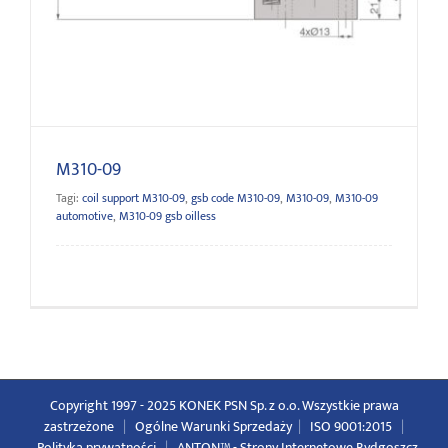
M310-09
M310-09
Tagi:
coil support M310-09
,
gsb code M310-09
,
M310-09
,
M310-09
automotive
,
M310-09 gsb oilless
Copyright 1997 - 2025 KONEK PSN Sp. z o.o. Wszystkie prawa
zastrzeżone
|
Ogólne Warunki Sprzedaży
|
ISO 9001:2015
|
Polityka prywatności
|
ANTON™ -
Strony Internetowe Bydgoszcz