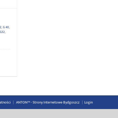
2
,
G 40
,
G32
,
atności
|
ANTON™ -
Strony Internetowe Bydgoszcz
|
Login