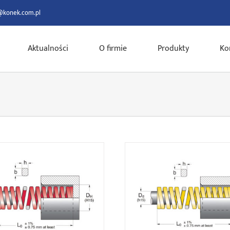
@konek.com.pl
Aktualności
O firmie
Produkty
Ko
R series
G series