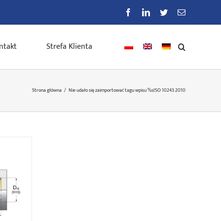
Facebook
LinkedIn
Twitter
E-
mail
ntakt
Strefa Klienta
Strona główna
/
Nie udało się zaimportować tagu wpisu %s
ISO 10243:2010