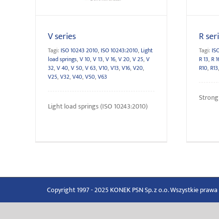
V series
R ser
Tagi:
ISO 10243 2010
,
ISO 10243:2010
,
Light
Tagi:
IS
load springs
,
V 10
,
V 13
,
V 16
,
V 20
,
V 25
,
V
R 13
,
R 1
32
,
V 40
,
V 50
,
V 63
,
V10
,
V13
,
V16
,
V20
,
R10
,
R13
V25
,
V32
,
V40
,
V50
,
V63
Strong
Light load springs (ISO 10243:2010)
Copyright 1997 - 2025 KONEK PSN Sp. z o.o. Wszystkie praw