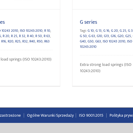
ies
G series
O 10243 2010
,
ISO 10243:2010
,
R 10
,
Tagi:
G 10
,
G 13
,
G 16
,
G 20
,
G 25
,
G 3
6
,
R 20
,
R 25
,
R 32
,
R 40
,
R 50
,
R 63
,
G 50
,
G 63
,
G10
,
G13
,
G16
,
G20
,
G25
,
,
R16
,
R20
,
R25
,
R32
,
R40
,
R50
,
R63
G40
,
G50
,
G63
,
ISO 10243 2010
,
ISO
10243:2010
 load springs (ISO 10243:2010)
Extra strong load springs (ISO
10243:2010)
a zastrzeżone
|
Ogólne Warunki Sprzedaży
|
ISO 9001:2015
|
Polityka pryw