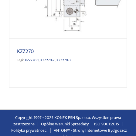
KZZ270
KZZ270
Tagi:
KZZ270-1
,
KZZ270-2
,
KZZ270-3
Copyright 1997 - 2025 KONEK PSN Sp. z o.o. Wszystkie prawa
zastrzeżone
|
Ogólne Warunki Sprzedaży
|
ISO 9001:2015
|
Polityka prywatności
|
ANTON™ -
Strony Internetowe Bydgoszcz