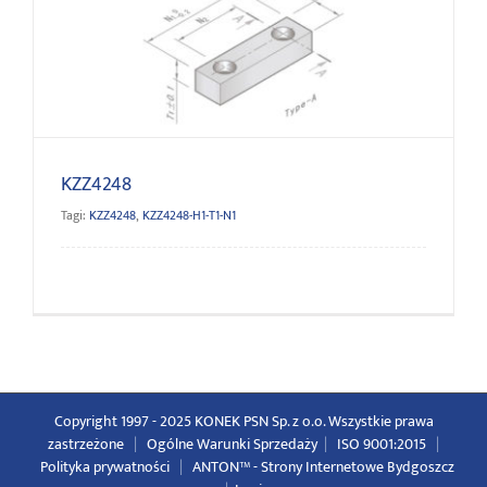
KZZ4248
KZZ4248
Tagi:
KZZ4248
,
KZZ4248-H1-T1-N1
Copyright 1997 - 2025 KONEK PSN Sp. z o.o. Wszystkie prawa
zastrzeżone
|
Ogólne Warunki Sprzedaży
|
ISO 9001:2015
|
Polityka prywatności
|
ANTON™ -
Strony Internetowe Bydgoszcz