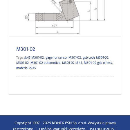
M301-02
M301-02
Tagi:
ck45 M301-02
,
gage for sensor M301-02
,
gsb code M301-02
,
M301-02
,
M301-02 automotive
,
M301-02 ck45
,
M301-02 gsb oilless
,
material ck45
Copyright 1997 - 2025 KONEK PSN Sp. z o.o. Wszystkie prawa
zastrzeżone
|
Ogólne Warunki Sprzedaży
|
ISO 9001:2015
|