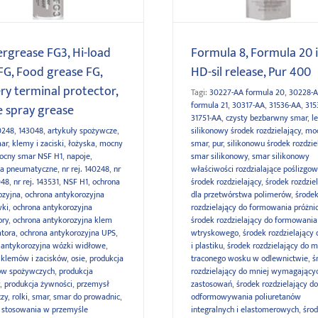
rgrease FG3, Hi-load
Formula 8, Formula 20 i
FG, Food grease FG,
HD-sil release, Pur 400
ry terminal protector,
Tagi:
30227-AA formula 20
,
30228-
formula 21
,
30317-AA
,
31536-AA
,
315
 spray grease
31751-AA
,
czysty bezbarwny smar
,
l
0248
,
143048
,
artykuły spożywcze
,
silikonowy środek rozdzielający
,
mo
mar
,
klemy i zaciski
,
łożyska
,
mocny
smar
,
pur
,
silikonowu środek rozdzie
ocny smar NSF H1
,
napoje
,
smar silikonowy
,
smar silikonowy
ia pneumatyczne
,
nr rej. 140248
,
nr
właściwości rozdzialające poślizgo
048
,
nr rej. 143531
,
NSF H1
,
ochrona
środek rozdzielający
,
środek rozdzie
ozyjna
,
ochrona antykorozyjna
dla przetwórstwa polimerów
,
środe
wki
,
ochrona antykorozyjna
rozdzielający do formowania próżn
ory
,
ochrona antykorozyjna klem
środek rozdzielający do formowania
tora
,
ochrona antykorozyjna UPS
,
wtryskowego
,
środek rozdzielający
 antykorozyjna wózki widłowe
,
i plastiku
,
środek rozdzielający do 
 klemów i zacisków
,
osie
,
produkcja
traconego wosku w odlewnictwie
,
ś
ów spożywczych
,
produkcja
rozdzielający do mniej wymagający
,
produkcja żywności
,
przemysł
zastosowań
,
środek rozdzielający do
zy
,
rolki
,
smar
,
smar do prowadnic
,
odformowywania poliuretanów
 stosowania w przemyśle
integralnych i elastomerowych
,
śro