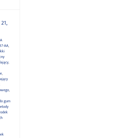
 21,
AA
37-AA
,
ekki
cny
lający
,
we
,
lający
k
iowego
,
 do gum
metody
rodek
ch
dek