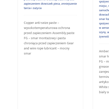
spożyw
zapieczeniem drzwiczek pieca
,
zmniejszenie
miejsc
,
tarcia i zużycia
samoch
drzwiac
smar ło
Copper anti-seize paste –
spożywc
wysokotemperaturowa ochrona
w aeroz
szyny
,
u
przed zapieczeniem Assembly paste
żywnoś
FG – smar montażowy i pasta
chroniąca przed zapieczeniem Gear
and wire rope lubricant – mocny
Amberg
smar
smar ł
FG – m
grease
zareje
termin
antyko
White 
biały 