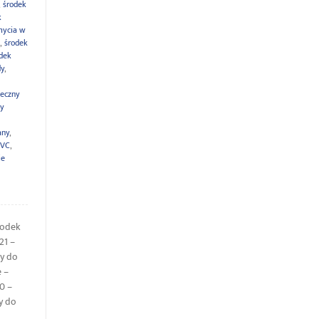
,
środek
k
 mycia w
,
środek
dek
dy
,
teczny
cy
any
,
PVC
,
ie
rodek
21 –
cy do
e –
0 –
y do