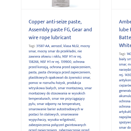
Copper anti-seize paste,
Ambe
Assembly paste FG, Gear and
lube 
wire rope lubricant
Batte
White
Tagi:
31587-AA
,
aerozol
,
klasa NLGI
,
mocny
smar
,
mocny smar do przekładni
,
nie
Tagi:
14
zawiera ołowiu i niklu
,
NSF H1 nr rej.
biały s
138266
,
NSF H1 nr rej. 139900
,
ochrona
smar
,
m
przed korozją
,
ochrona przed zapieczeniem
,
narzędz
pasta
,
pasta chroniąca przed zapieczeniem
,
rej. 143
plastikowych opakowań do żywności smar
,
antykor
pomoc w rozruchu łożysk
,
produkcja
ciężaró
wtryskowa białych
,
smar montażowy
,
smar
generat
montażowy do stosowania w wysokich
akumula
temperaturach
,
smar nie przyciągający
ochrona
pyłu
,
smar odporny na temperaturę
,
ochrona
smarowanie barier autostradowych w
artykuł
postaci lin stalowych
,
smarowanie
napojów
wypychaczy
,
wysoka wilgotność
,
spożywc
zabezpieczenia połączeń gwintowanych
smar do
przed zapieczeniem
,
zabezpieczenie przed