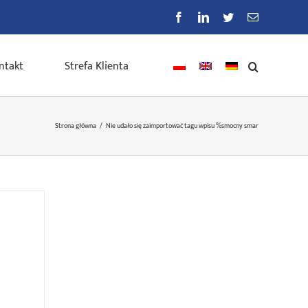
Facebook
LinkedIn
Twitter
E-
mail
ntakt
Strefa Klienta
Strona główna
/
Nie udało się zaimportować tagu wpisu %s
mocny smar
-sil