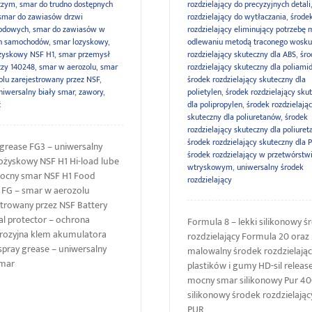
czym
,
smar do trudno dostępnych
rozdzielający do precyzyjnych detali
smar do zawiasów drzwi
rozdzielający do wytłaczania
,
środe
odowych
,
smar do zawiasów w
rozdzielający eliminujący potrzebę
h samochodów
,
smar lozyskowy
,
odlewaniu metodą traconego wosku
żyskowy NSF H1
,
smar przemysł
rozdzielający skuteczny dla ABS
,
śro
zy 140248
,
smar w aerozolu
,
smar
rozdzielający skuteczny dla poliami
olu zarejestrowany przez NSF
,
środek rozdzielający skuteczny dla
niwersalny biały smar
,
zawory
,
polietylen
,
środek rozdzielający sku
ć
dla polipropylen
,
środek rozdzielają
skuteczny dla poliuretanów
,
środek
rozdzielający skuteczny dla poliuret
środek rozdzielający skuteczny dla 
rease FG3 – uniwersalny
środek rozdzielający w przetwórstw
ożyskowy NSF H1 Hi-load lube
wtryskowym
,
uniwersalny środek
ocny smar NSF H1 Food
rozdzielający
 FG – smar w aerozolu
strowany przez NSF Battery
al protector – ochrona
Formula 8 – lekki silikonowy ś
rozyjna klem akumulatora
rozdzielający Formula 20 oraz 
spray grease – uniwersalny
malowalny środek rozdzielają
smar
plastików i gumy HD-sil releas
mocny smar silikonowy Pur 40
silikonowy środek rozdzielając
PUR