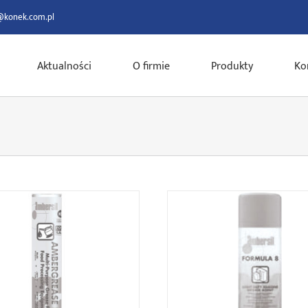
@konek.com.pl
Aktualności
O firmie
Produkty
Ko
ease FG3, Hi-load lube FG, Food
Formula 8, Formula 20 i 21, HD
 FG, Battery terminal protector,
release, Pur 400
White spray grease