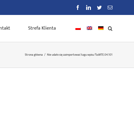
Facebook
LinkedIn
Twitter
E-
mail
ntakt
Strefa Klienta
Strona główna
/
Nie udało się zaimportować tagu wpisu %s
MTE.04.101