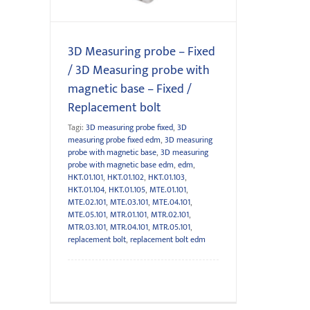
3D Measuring probe – Fixed
/ 3D Measuring probe with
magnetic base – Fixed /
Replacement bolt
Tagi:
3D measuring probe fixed
,
3D
measuring probe fixed edm
,
3D measuring
probe with magnetic base
,
3D measuring
probe with magnetic base edm
,
edm
,
HKT.01.101
,
HKT.01.102
,
HKT.01.103
,
HKT.01.104
,
HKT.01.105
,
MTE.01.101
,
MTE.02.101
,
MTE.03.101
,
MTE.04.101
,
MTE.05.101
,
MTR.01.101
,
MTR.02.101
,
MTR.03.101
,
MTR.04.101
,
MTR.05.101
,
replacement bolt
,
replacement bolt edm