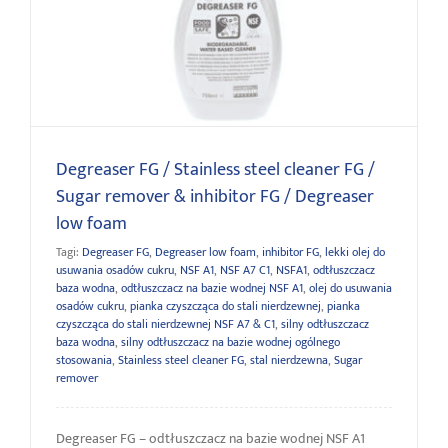
& inhibitor FG / Degreaser low foam
Degreaser FG / Stainless steel cleaner FG /
Sugar remover & inhibitor FG / Degreaser
low foam
Tagi:
Degreaser FG
,
Degreaser low foam
,
inhibitor FG
,
lekki olej do
usuwania osadów cukru
,
NSF A1
,
NSF A7 C1
,
NSFA1
,
odtłuszczacz
baza wodna
,
odtłuszczacz na bazie wodnej NSF A1
,
olej do usuwania
osadów cukru
,
pianka czyszcząca do stali nierdzewnej
,
pianka
czyszcząca do stali nierdzewnej NSF A7 & C1
,
silny odtłuszczacz
baza wodna
,
silny odtłuszczacz na bazie wodnej ogólnego
stosowania
,
Stainless steel cleaner FG
,
stal nierdzewna
,
Sugar
remover
Degreaser FG – odtłuszczacz na bazie wodnej NSF A1