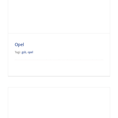
Opel
Opel
Tagi:
gsb
,
opel