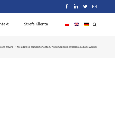
Facebook
LinkedIn
Twitter
E-
mail
ntakt
Strefa Klienta
trona główna
/
Nie udało się zaimportować tagu wpisu %s
pianka czyszcząca na bazie wodnej