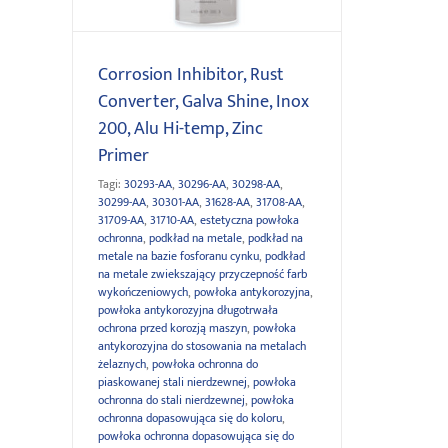
Corrosion Inhibitor, Rust
Converter, Galva Shine, Inox
200, Alu Hi-temp, Zinc
Primer
Tagi:
30293-AA
,
30296-AA
,
30298-AA
,
30299-AA
,
30301-AA
,
31628-AA
,
31708-AA
,
31709-AA
,
31710-AA
,
estetyczna powłoka
ochronna
,
podkład na metale
,
podkład na
metale na bazie fosforanu cynku
,
podkład
na metale zwiekszający przyczepność farb
wykończeniowych
,
powłoka antykorozyjna
,
powłoka antykorozyjna długotrwała
ochrona przed korozją maszyn
,
powłoka
antykorozyjna do stosowania na metalach
żelaznych
,
powłoka ochronna do
piaskowanej stali nierdzewnej
,
powłoka
ochronna do stali nierdzewnej
,
powłoka
ochronna dopasowująca się do koloru
,
powłoka ochronna dopasowująca się do