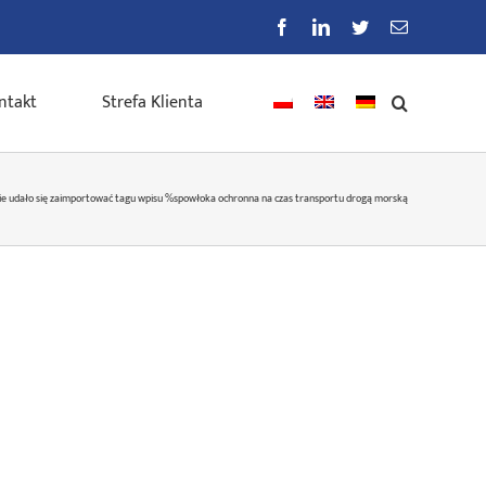
Facebook
LinkedIn
Twitter
E-
mail
ntakt
Strefa Klienta
ie udało się zaimportować tagu wpisu %s
powłoka ochronna na czas transportu drogą morską