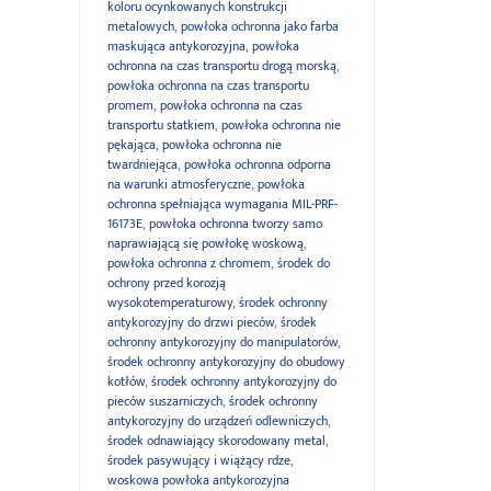
koloru ocynkowanych konstrukcji
metalowych
,
powłoka ochronna jako farba
maskująca antykorozyjna
,
powłoka
ochronna na czas transportu drogą morską
,
powłoka ochronna na czas transportu
promem
,
powłoka ochronna na czas
transportu statkiem
,
powłoka ochronna nie
pękająca
,
powłoka ochronna nie
twardniejąca
,
powłoka ochronna odporna
na warunki atmosferyczne
,
powłoka
ochronna spełniająca wymagania MIL-PRF-
16173E
,
powłoka ochronna tworzy samo
naprawiającą się powłokę woskową
,
powłoka ochronna z chromem
,
środek do
ochrony przed korozją
wysokotemperaturowy
,
środek ochronny
antykorozyjny do drzwi pieców
,
środek
ochronny antykorozyjny do manipulatorów
,
środek ochronny antykorozyjny do obudowy
kotłów
,
środek ochronny antykorozyjny do
pieców suszarniczych
,
środek ochronny
antykorozyjny do urządzeń odlewniczych
,
środek odnawiający skorodowany metal
,
środek pasywujący i wiążący rdze
,
woskowa powłoka antykorozyjna