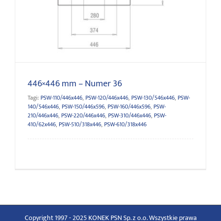
446×446 mm – Numer 36
446×446 mm – Numer 36
Tagi:
PSW-110/446x446
,
PSW-120/446x446
,
PSW-130/546x446
,
PSW-
140/546x446
,
PSW-150/446x596
,
PSW-160/446x596
,
PSW-
210/446x446
,
PSW-220/446x446
,
PSW-310/446x446
,
PSW-
410/62x446
,
PSW-510/318x446
,
PSW-610/318x446
Copyright 1997 - 2025 KONEK PSN Sp. z o.o. Wszystkie prawa