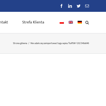
Facebook
LinkedIn
Twitter
E-
mail
ntakt
Strefa Klienta
Strona główna
/
Nie udało się zaimportować tagu wpisu %s
PSW-120/346x646