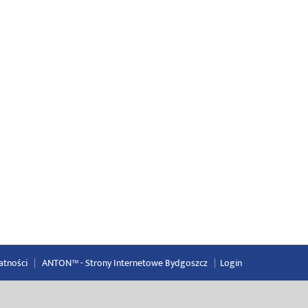
atności
|
ANTON™ -
Strony Internetowe Bydgoszcz
|
Login