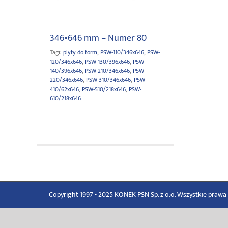
346×646 mm – Numer 80
Tagi:
plyty do form
,
PSW-110/346x646
,
PSW-
120/346x646
,
PSW-130/396x646
,
PSW-
140/396x646
,
PSW-210/346x646
,
PSW-
220/346x646
,
PSW-310/346x646
,
PSW-
410/62x646
,
PSW-510/218x646
,
PSW-
610/218x646
Copyright 1997 - 2025 KONEK PSN Sp. z o.o. Wszystkie praw