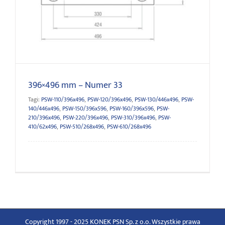
396×496 mm – Numer 33
396×496 mm – Numer 33
Tagi:
PSW-110/396x496
,
PSW-120/396x496
,
PSW-130/446x496
,
PSW-
140/446x496
,
PSW-150/396x596
,
PSW-160/396x596
,
PSW-
210/396x496
,
PSW-220/396x496
,
PSW-310/396x496
,
PSW-
410/62x496
,
PSW-510/268x496
,
PSW-610/268x496
Copyright 1997 - 2025 KONEK PSN Sp. z o.o. Wszystkie prawa