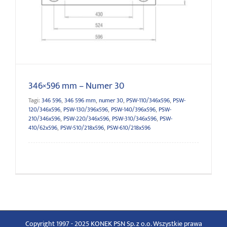
346×596 mm – Numer 30
346×596 mm – Numer 30
Tagi:
346 596
,
346 596 mm
,
numer 30
,
PSW-110/346x596
,
PSW-
120/346x596
,
PSW-130/396x596
,
PSW-140/396x596
,
PSW-
210/346x596
,
PSW-220/346x596
,
PSW-310/346x596
,
PSW-
410/62x596
,
PSW-510/218x596
,
PSW-610/218x596
Copyright 1997 - 2025 KONEK PSN Sp. z o.o. Wszystkie prawa