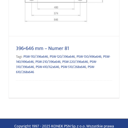
396×646 mm – Numer 81
396×646 mm – Numer 81
Tagi:
PSW-110/396x646
,
PSW-120/396x646
,
PSW-130/496x646
,
PSW-
140/496x646
,
PSW-210/396x646
,
PSW-220/396x646
,
PSW-
310/396x646
,
PSW-410/62x646
,
PSW-510/268x646
,
PSW-
610/268x646
Copyright 1997 - 2025 KONEK PSN Sp. z o.o. Wszystkie prawa