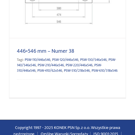
446×546 mm – Numer 38
446×546 mm – Numer 38
Tagi:
PSW-110/446x546
,
PSW-120/446x546
,
PSW-130/546x546
,
PSW-
140/546x546
,
PSW-210/446x546
,
PSW-220/446x546
,
PSW-
310/446x546
,
PSW-410/62x546
,
PSW-510/218x546
,
PSW-610/318x546
Copyright 1997 - 2025 KONEK PSN Sp. z o.o. Wszystkie prawa
zastrzeżone
|
Ogólne Warunki Sprzedaży
|
ISO 9001:2015
|