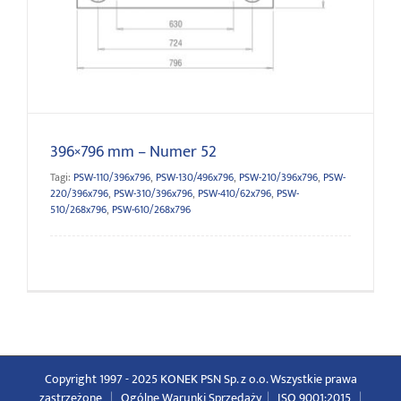
396×796 mm – Numer 52
396×796 mm – Numer 52
Tagi:
PSW-110/396x796
,
PSW-130/496x796
,
PSW-210/396x796
,
PSW-
220/396x796
,
PSW-310/396x796
,
PSW-410/62x796
,
PSW-
510/268x796
,
PSW-610/268x796
Copyright 1997 - 2025 KONEK PSN Sp. z o.o. Wszystkie prawa
zastrzeżone
|
Ogólne Warunki Sprzedaży
|
ISO 9001:2015
|