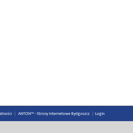
atności
|
ANTON™ -
Strony Internetowe Bydgoszcz
|
Login