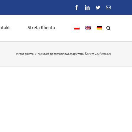
Facebook
LinkedIn
Twitter
E-
mail
ntakt
Strefa Klienta
Strona główna
/
Nie udało się zaimportować tagu wpisu %s
PSW-220/396x396