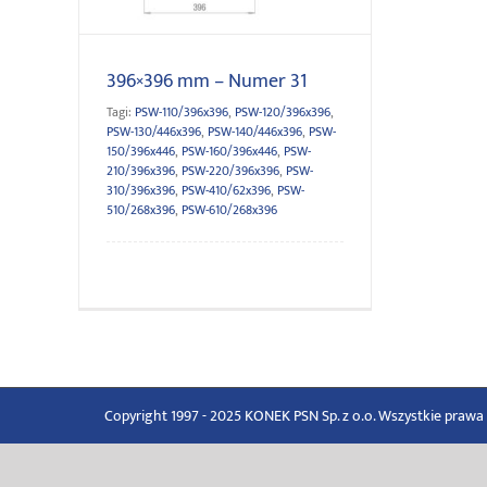
396×396 mm – Numer 31
Tagi:
PSW-110/396x396
,
PSW-120/396x396
,
PSW-130/446x396
,
PSW-140/446x396
,
PSW-
150/396x446
,
PSW-160/396x446
,
PSW-
210/396x396
,
PSW-220/396x396
,
PSW-
310/396x396
,
PSW-410/62x396
,
PSW-
510/268x396
,
PSW-610/268x396
Copyright 1997 - 2025 KONEK PSN Sp. z o.o. Wszystkie praw