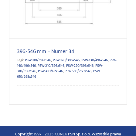
396×546 mm – Numer 34
396×546 mm – Numer 34
Tagi:
PSW-110/396x546
,
PSW-120/396x546
,
PSW-130/496x546
,
PSW-
140/496x546
,
PSW-210/396x546
,
PSW-220/396x546
,
PSW-
310/396x546
,
PSW-410/62x546
,
PSW-510/268x546
,
PSW-
610/268x546
Copyright 1997 - 2025 KONEK PSN Sp. z o.o. Wszystkie prawa