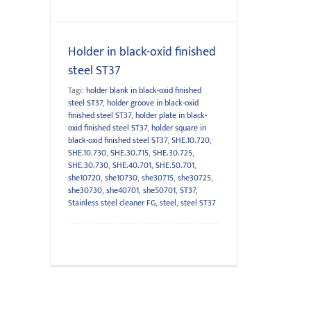
Holder in black-oxid finished
steel ST37
Tagi:
holder blank in black-oxid finished
steel ST37
,
holder groove in black-oxid
finished steel ST37
,
holder plate in black-
oxid finished steel ST37
,
holder square in
black-oxid finished steel ST37
,
SHE.10.720
,
SHE.10.730
,
SHE.30.715
,
SHE.30.725
,
SHE.30.730
,
SHE.40.701
,
SHE.50.701
,
she10720
,
she10730
,
she30715
,
she30725
,
she30730
,
she40701
,
she50701
,
ST37
,
Stainless steel cleaner FG
,
steel
,
steel ST37