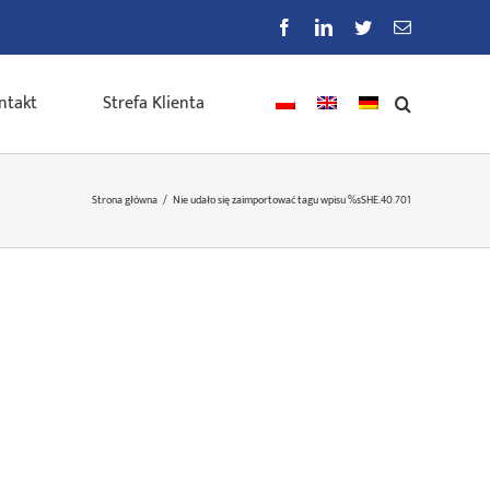
Facebook
LinkedIn
Twitter
E-
mail
ntakt
Strefa Klienta
Strona główna
/
Nie udało się zaimportować tagu wpisu %s
SHE.40.701