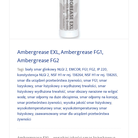
Ambergrease EXL, Ambergrease FG1, Ambergrease FG2
Ambergrease EXL, Ambergrease FG1,
Ambergrease FG2
Tagi:
biały smar glinkowy NLGI 2
,
EMCOR
,
FG1
,
FG2
,
IP 220
,
konstystencja NLGI 2
,
NSF H1 nr rej. 138264
,
NSF H1 nr rej. 138265
,
smar dla urządzeń przetwórstwa żywności
,
smar FG1
,
smar
lozyskowy
,
smar łożyskowy o wydłużonej trwałości
,
smar
łożyskowy wydłużona trwałość
,
smar obszary narażone na wilgoć
wodę
,
smar odporny na duże obciążenia
,
smar odporny na korozję
,
smar przetwórstwo żywności
,
wysoka jakość smar łożyskowy
,
wysokotemperaturowy smar
,
wysokotemperaturowy smar
łożyskowy
,
zaawansowany smar dla urządzeń przetwórstwa
żywności
Ambergrease EXL – wysokiej jakości smar łożyskowy o