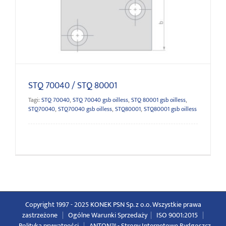
STQ 70040 / STQ 80001
STQ 70040 / STQ 80001
Tagi:
STQ 70040
,
STQ 70040 gsb oilless
,
STQ 80001 gsb oilless
,
STQ70040
,
STQ70040 gsb oilless
,
STQ80001
,
STQ80001 gsb oilless
Copyright 1997 - 2025 KONEK PSN Sp. z o.o. Wszystkie prawa
zastrzeżone
|
Ogólne Warunki Sprzedaży
|
ISO 9001:2015
|
Polityka prywatności
|
ANTON™ -
Strony Internetowe Bydgoszcz