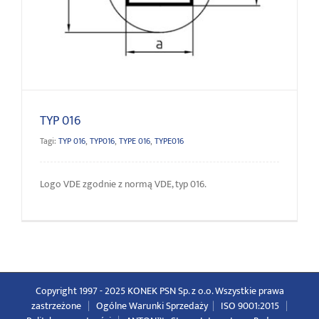
TYP 016
TYP 016
Tagi:
TYP 016
,
TYP016
,
TYPE 016
,
TYPE016
Logo VDE zgodnie z normą VDE, typ 016.
Copyright 1997 - 2025 KONEK PSN Sp. z o.o. Wszystkie prawa
zastrzeżone
|
Ogólne Warunki Sprzedaży
|
ISO 9001:2015
|